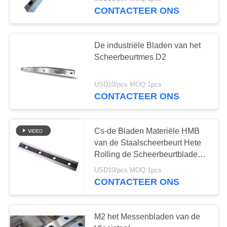
KWALITEITSCONTROLE
CONTACTEER ONS
NIEUWS
De industriële Bladen van het
Scheerbeurtmes D2
GEVALLEN
USD10/pcs MOQ:1pcs
VRAAG
CONTACTEER ONS
EEN
OFFERTE
Cs-de Bladen Materiële HMB
van de Staalscheerbeurt Hete
Rolling de Scheerbeurtbladen
SITEMAP
van de Staalijzerbewerker
USD10/pcs MOQ:1pcs
CONTACTEER ONS
PRIVACYBELEID
M2 het Messenbladen van de