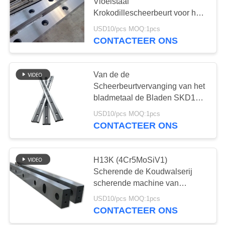
Vloeistaal
Krokodillescheerbeurt voor het
Scheren van Machine
USD10/pcs MOQ:1pcs
Industrieel Mes
CONTACTEER ONS
Van de de
Scheerbeurtvervanging van het
bladmetaal de Bladen SKD11
voor Bloeiende Molen
USD10/pcs MOQ:1pcs
CONTACTEER ONS
H13K (4Cr5MoSiV1)
Scherende de Koudwalserij
scherende machine van
Messenbladen
USD10/pcs MOQ:1pcs
CONTACTEER ONS