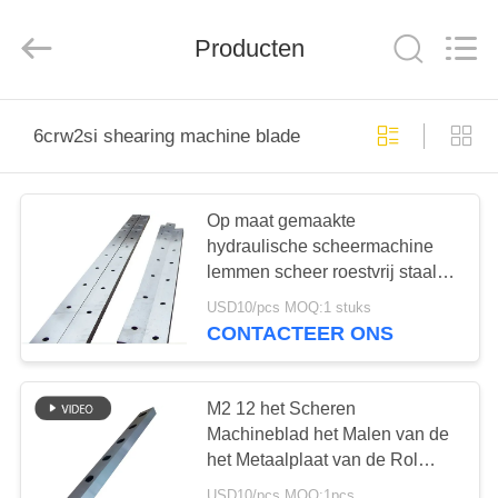
Group
Co.，
Ltd.
Producten
All
Rights
Reserved.
HUIS
6crw2si shearing machine blade
PRODUCTEN
Op maat gemaakte
hydraulische scheermachine
VIDEO'S
lemmen scheer roestvrij staal
lemmen snijmes metalen
USD10/pcs MOQ:1 stuks
OVER
snijmachine lemmen
CONTACTEER ONS
ONS
M2 12 het Scheren
FABRIEKSTOCHT
Machineblad het Malen van de
het Metaalplaat van de Rol
Walserij het Knipsel
USD10/pcs MOQ:1pcs