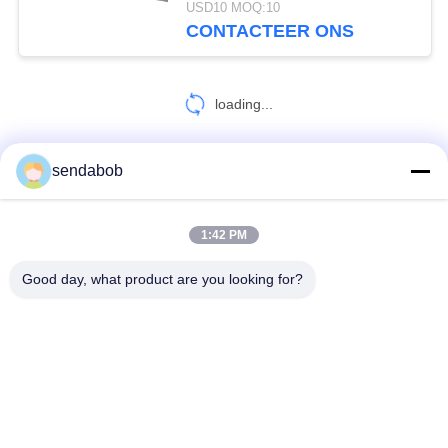
USD10 MOQ:10
CONTACTEER ONS
loading...
sendabob
CONTACTEER ONS!
1:42 PM
populaire categorieën
Alle
Good day, what product are you looking for?
Hydraulisch Scheerbeurtblad
De Scheerbeurtbladen Van Het Bladmetaal
Roterende Snijmachinebladen
Scheerbeurt Die Messen Scheuren
Vliegend Scheerbeurtblad
De Bladen Van De Staalscheerbeurt