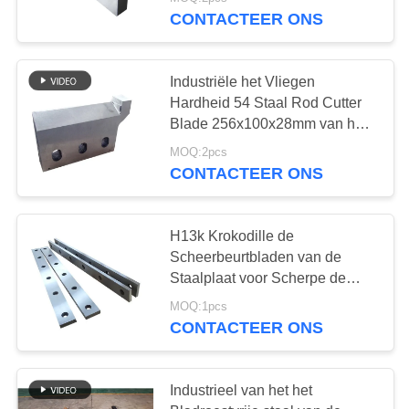
KWALITEITSCONTROLE
CONTACTEER ONS
NIEUWS
Industriële het Vliegen
Hardheid 54 Staal Rod Cutter
GEVALLEN
Blade 256x100x28mm van het
Scheerbeurtblad
MOQ:2pcs
VRAAG
CONTACTEER ONS
EEN
OFFERTE
H13k Krokodille de
Scheerbeurtbladen van de
Staalplaat voor Scherpe de
SITEMAP
Snijmachinelijnen van het
MOQ:1pcs
Metaalblad
CONTACTEER ONS
PRIVACYBELEID
Industrieel van het het