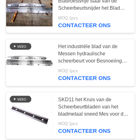
Bladroestvrije staal van de
Scheerbeurtsnijder het Blad
Scherp Blad
MOQ:1pcs
CONTACTEER ONS
Het industriële blad van de
Messen hydraulische
scheerbeurt voor Besnoeiing
aan Lengte
MOQ:1pcs
CONTACTEER ONS
SKD11 het Kruis van de
Scheerbeurtbladen van het
bladmetaal sneed Mes voor de
Non-ferro Metaalindustrie
MOQ:1pcs
CONTACTEER ONS