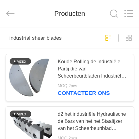
Group
Co.，
Ltd.
Producten
All
Rights
Reserved.
HUIS
industrial shear blades
PRODUCTEN
Koude Rolling de Industriële
Partij die van
VIDEO'S
Scheerbeurtbladen Industriële
Bladen knippen
MOQ:2pcs
OVER
CONTACTEER ONS
ONS
d2 het industriële Hydraulische
FABRIEKSTOCHT
de Bars van het het Staalijzer
van het Scheerbeurtblad
Snijden
MOQ:2pcs