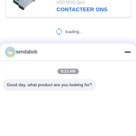
USD MOQ:2pcs
CONTACTEER ONS
loading...
sendabob
CONTACTEER ONS!
9:13 AM
populaire categorieën
Alle
Good day, what product are you looking for?
Hydraulisch Scheerbeurtblad
De Scheerbeurtbladen Van Het Bladmetaal
Roterende Snijmachinebladen
Scheerbeurt Die Messen Scheuren
Vliegend Scheerbeurtblad
De Bladen Van De Staalscheerbeurt