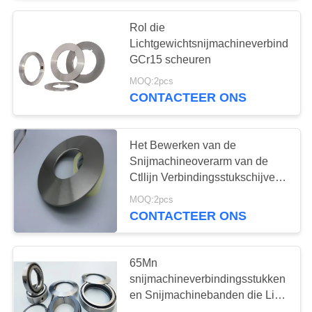
Rol die
Lichtgewichtsnijmachineverbindings
GCr15 scheuren
MOQ:2pcs
CONTACTEER ONS
Het Bewerken van de
Snijmachineoverarm van de
Ctllijn Verbindingsstukschijven
ASTM52100
MOQ:2pcs
CONTACTEER ONS
65Mn
snijmachineverbindingsstukken
en Snijmachinebanden die Lijn
het Bewerken scheuren