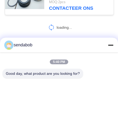
MOQ:2pcs
CONTACTEER ONS
loading...
sendabob
CONTACTEER ONS!
5:40 PM
populaire categorieën
Alle
Good day, what product are you looking for?
Hydraulisch Scheerbeurtblad
De Scheerbeurtbladen Van Het Bladmetaal
Roterende Snijmachinebladen
Scheerbeurt Die Messen Scheuren
Vliegend Scheerbeurtblad
De Bladen Van De Staalscheerbeurt