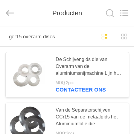
Group
Co.，
Ltd.
Producten
All
Rights
Reserved.
HUIS
gcr15 overarm discs
PRODUCTEN
De Schijvengids die van
Overarm van de
VIDEO'S
aluminiumsnijmachine Lijn het
Bewerken scheuren
MOQ:2pcs
OVER
CONTACTEER ONS
ONS
Van de Separatorschijven
FABRIEKSTOCHT
GCr15 van de metaalgids het
Aluminiumfolie die
Machinecomponenten
MOQ:2pcs