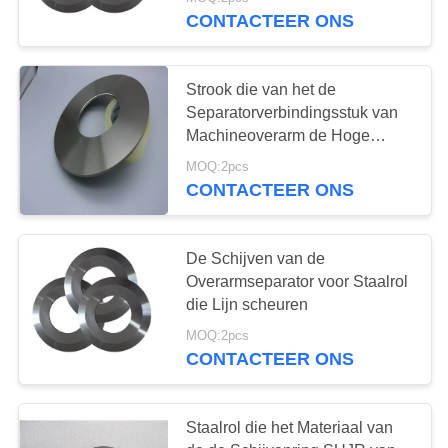
KWALITEITSCONTROLE
scheuren
CONTACTEER ONS
NIEUWS
Strook die van het de
Separatorverbindingsstuk van
GEVALLEN
Machineoverarm de Hoge
Hardheid scheuren
MOQ:2pcs
VRAAG
CONTACTEER ONS
EEN
OFFERTE
De Schijven van de
Overarmseparator voor Staalrol
die Lijn scheuren
SITEMAP
MOQ:2pcs
CONTACTEER ONS
PRIVACYBELEID
Staalrol die het Materiaal van