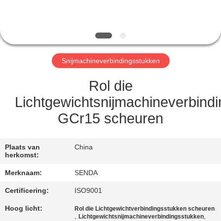
KWALITEITSCONTROLE
NIEUWS
Snijmachineverbindingsstukken
GEVALLEN
Rol die
VRAAG
Lichtgewichtsnijmachineverbind
EEN
GCr15 scheuren
OFFERTE
Plaats van
China
SITEMAP
herkomst:
Merknaam:
SENDA
PRIVACYBELEID
Certificering:
ISO9001
Hoog licht:
Rol die Lichtgewichtverbindingsstukken scheuren
,
,
Lichtgewichtsnijmachineverbindingsstukken