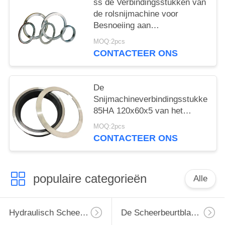
ss de Verbindingsstukken van
de rolsnijmachine voor
Besnoeiing aan
Lengtemachine
MOQ:2pcs
CONTACTEER ONS
De
Snijmachineverbindingsstukken
85HA 120x60x5 van het
bladmetaal
MOQ:2pcs
CONTACTEER ONS
populaire categorieën
Alle
Hydraulisch Scheerbeurtblad
De Scheerbeurtbladen Van Het Bladmetaal