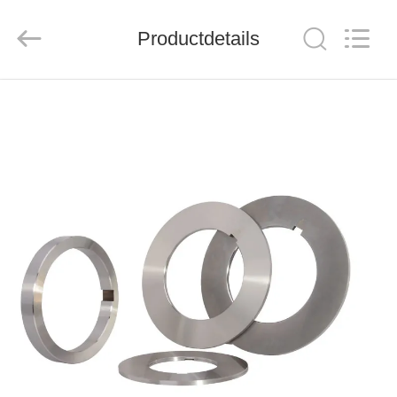
Group
Co.，
Ltd.
Productdetails
All
Rights
Reserved.
HUIS
PRODUCTEN
VIDEO'S
OVER
ONS
FABRIEKSTOCHT