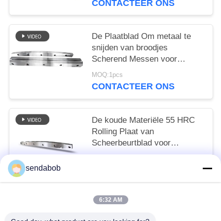
CONTACTEER ONS
De Plaatblad Om metaal te
snijden van broodjes
Scherend Messen voor
Automatische Scheurende
MOQ:1pcs
Machine
CONTACTEER ONS
De koude Materiële 55 HRC
Rolling Plaat van
Scheerbeurtblad voor
Walserijworkshop
MOQ:1pcs
sendabob
CONTACTEER ONS
6:32 AM
populaire categorieën
Alle