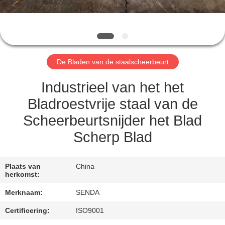
KWALITEITSCONTROLE
NIEUWS
De Bladen van de staalscheerbeurt
GEVALLEN
Industrieel van het het
VRAAG
Bladroestvrije staal van de
EEN
Scheerbeurtsnijder het Blad
OFFERTE
Scherp Blad
SITEMAP
Plaats van
China
herkomst:
PRIVACYBELEID
Merknaam:
SENDA
Certificering:
ISO9001