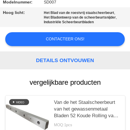
Modelnummer:
SD007
Hoog licht:
,
Het Blad van de roestvrij staalscheerbeurt
,
Het Bladontwerp van de scheerbeurtsnijder
Industriële Scheerbeurtbladen
CONTACTEER ONS!
DETAILS ONTVOUWEN
vergelijkbare producten
Van de het Staalscheerbeurt
van het gewassenmetaal
Bladen 52 Koude Rolling van
HRC voor het Inleggen van
MOQ:1pcs
Lijnworkshop