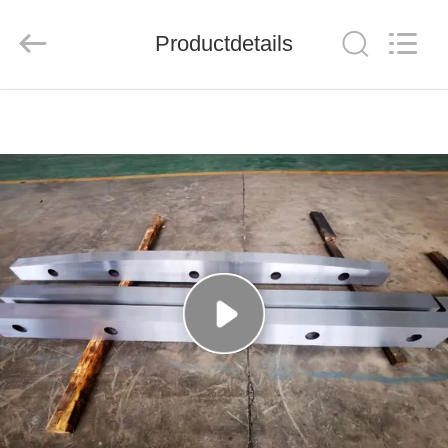
Group
Co.，
Ltd.
Productdetails
All
Rights
Reserved.
HUIS
PRODUCTEN
VIDEO'S
OVER
ONS
FABRIEKSTOCHT