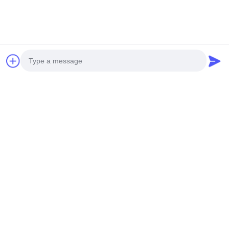
Photo
Video Call
Audio Call