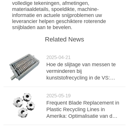
volledige tekeningen, afmetingen,
materiaaldetails, spoeldikte, machine-
informatie en actuele snijproblemen uw
leverancier helpen geschiktere roterende
snijbladen aan te bevelen.
Related News
2025-04-21
Hoe de slijtage van messen te
verminderen bij
kunststofrecycling in de VS:
Selectie van maalmesjes voor
toepassingen met hoge
2025-05-19
belasting
Frequent Blade Replacement in
Plastic Recycling Lines in
Amerika: Optimalisatie van de
toepassing van de crusher