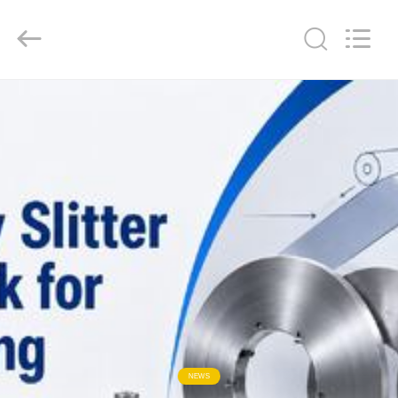
Group
Co.，
Ltd.
All
Rights
Reserved.
HUIS
PRODUCTEN
VIDEO'S
OVER
ONS
FABRIEKSTOCHT
NEWS