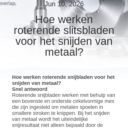
KWALITEITSCONTROLE
Jun 10, 2026
Hoe werken
NIEUWS
roterende slitsbladen
GEVALLEN
voor het snijden van
metaal?
VRAAG
EEN
OFFERTE
Hoe werken roterende snijbladen voor het
snijden van metaal?
Snel antwoord
SITEMAP
Roterende snijbladen werken met behulp van
een bovenste en onderste cirkelvormige mes
die zijn ingesteld om metalen spoelen in
PRIVACYBELEID
smallere stroken te knippen. Bij het snijden
van metaal wordt het uiteindelijke
snijresultaat niet alleen bepaald door de