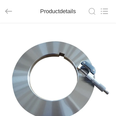
Group
Co.，
Ltd.
Productdetails
All
Rights
Reserved.
HUIS
PRODUCTEN
VIDEO'S
OVER
ONS
FABRIEKSTOCHT