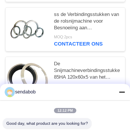
ss de Verbindingsstukken van
de rolsnijmachine voor
Besnoeiing aan
Lengtemachine
MOQ:2pcs
CONTACTEER ONS
De
Snijmachineverbindingsstukken
85HA 120x60x5 van het
bladmetaal
MOQ:2pcs
sendabob
CONTACTEER ONS
12:12 PM
populaire categorieën
Alle
Good day, what product are you looking for?