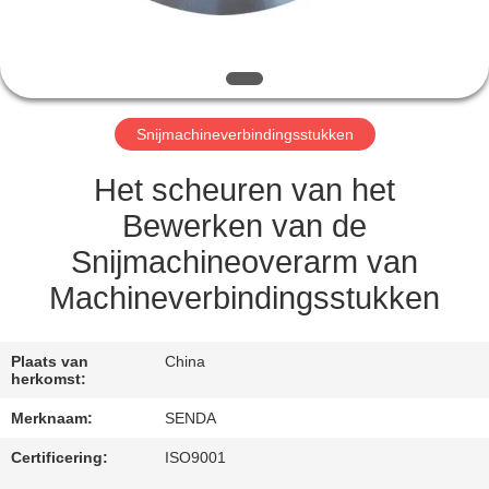
KWALITEITSCONTROLE
NIEUWS
Snijmachineverbindingsstukken
GEVALLEN
Het scheuren van het
VRAAG
Bewerken van de
EEN
Snijmachineoverarm van
OFFERTE
Machineverbindingsstukken
SITEMAP
Plaats van
China
herkomst:
PRIVACYBELEID
Merknaam:
SENDA
Certificering:
ISO9001