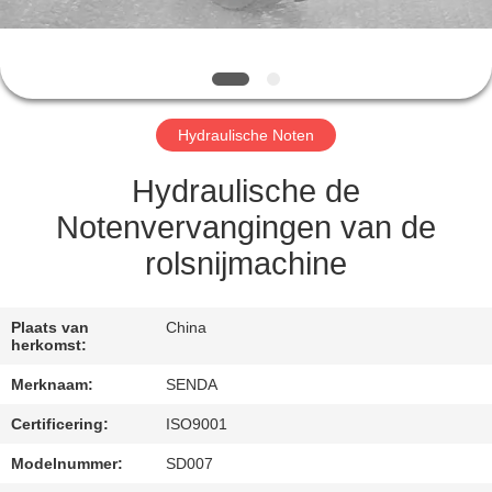
KWALITEITSCONTROLE
NIEUWS
Hydraulische Noten
GEVALLEN
Hydraulische de
VRAAG
Notenvervangingen van de
EEN
rolsnijmachine
OFFERTE
Plaats van
China
SITEMAP
herkomst:
Merknaam:
SENDA
PRIVACYBELEID
Certificering:
ISO9001
Modelnummer:
SD007