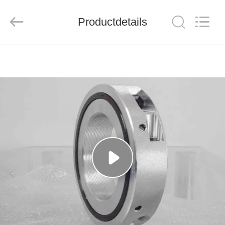
Group
Co.，
Ltd.
Productdetails
All
Rights
Reserved.
HUIS
PRODUCTEN
VIDEO'S
OVER
ONS
FABRIEKSTOCHT