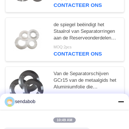
CONTACTEER ONS
de spiegel beëindigt het
Staalrol van Separatorringen
aan de Reserveonderdelen
dat van de Lengtelijn wordt
MOQ:2pcs
gesneden
CONTACTEER ONS
Van de Separatorschijven
GCr15 van de metaalgids het
Aluminiumfolie die
Machinecomponenten
MOQ:2pcs
scheuren
sendabob
CONTACTEER ONS
10:49 AM
populaire categorieën
Alle