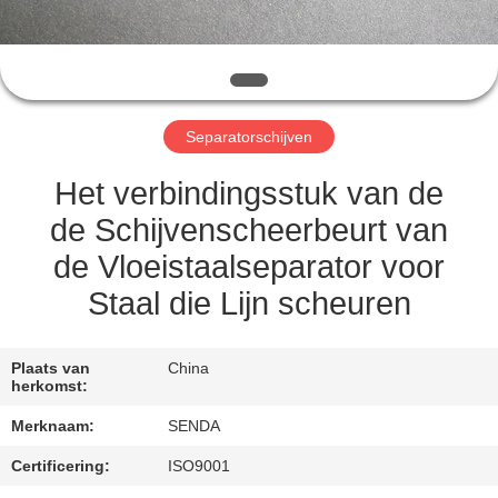
KWALITEITSCONTROLE
NIEUWS
Separatorschijven
GEVALLEN
Het verbindingsstuk van de
VRAAG
de Schijvenscheerbeurt van
EEN
de Vloeistaalseparator voor
OFFERTE
Staal die Lijn scheuren
SITEMAP
Plaats van
China
herkomst:
PRIVACYBELEID
Merknaam:
SENDA
Certificering:
ISO9001