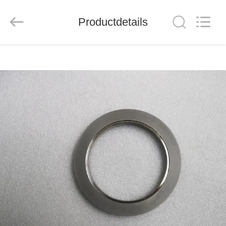
Group
Co.，
Ltd.
Productdetails
All
Rights
Reserved.
HUIS
PRODUCTEN
VIDEO'S
OVER
ONS
FABRIEKSTOCHT