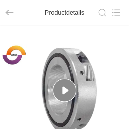
Group
Co.，
Ltd.
Productdetails
All
Rights
Reserved.
HUIS
PRODUCTEN
VIDEO'S
OVER
ONS
FABRIEKSTOCHT