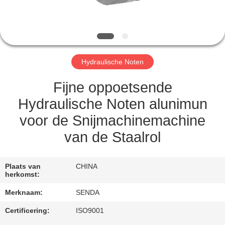
KWALITEITSCONTROLE
NIEUWS
Hydraulische Noten
GEVALLEN
Fijne oppoetsende
VRAAG
Hydraulische Noten alunimun
EEN
voor de Snijmachinemachine
OFFERTE
van de Staalrol
SITEMAP
Plaats van
CHINA
herkomst:
PRIVACYBELEID
Merknaam:
SENDA
Certificering:
ISO9001