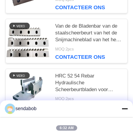
CONTACTEER ONS
Van de de Bladenbar van de
staalscheerbeurt van het de
Snijmachineblad van het het
Bladmetaal de Snijdersblad
MOQ:2pcs
CONTACTEER ONS
HRC 52 54 Rebar
Hydraulische
Scheerbeurtbladen voor
Verkoop 100x100x28mm
MOQ:2pcs
CONTACTEER ONS
sendabob
6:32 AM
populaire categorieën
Alle