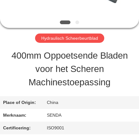
KWALITEITSCONTROLE
Hydraulisch Scheerbeurtblad
NIEUWS
400mm Oppoetsende Bladen
GEVALLEN
voor het Scheren
Machinestoepassing
VRAAG
EEN
Place of Origin:
China
OFFERTE
Merknaam:
SENDA
Certificering:
ISO9001
SITEMAP