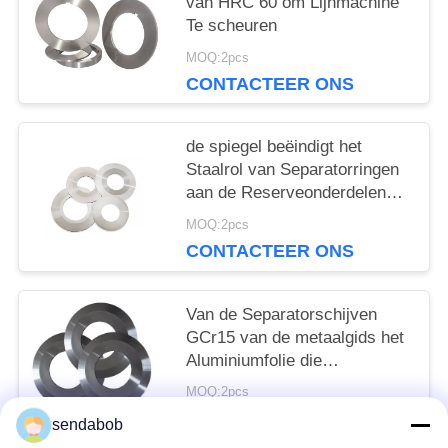
van HRC 60 om Lijnmachine
Te scheuren
MOQ:2pcs
CONTACTEER ONS
de spiegel beëindigt het
Staalrol van Separatorringen
aan de Reserveonderdelen
dat van de Lengtelijn wordt
MOQ:2pcs
gesneden
CONTACTEER ONS
Van de Separatorschijven
GCr15 van de metaalgids het
Aluminiumfolie die
Machinecomponenten
MOQ:2pcs
scheuren
CONTACTEER ONS
sendabob