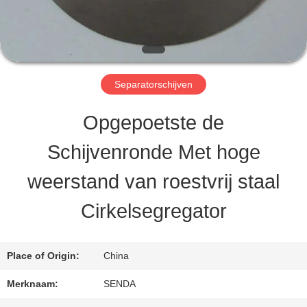
KWALITEITSCONTROLE
Separatorschijven
NIEUWS
Opgepoetste de
GEVALLEN
Schijvenronde Met hoge
weerstand van roestvrij staal
VRAAG
Cirkelsegregator
EEN
OFFERTE
Place of Origin:
China
Merknaam:
SENDA
SITEMAP