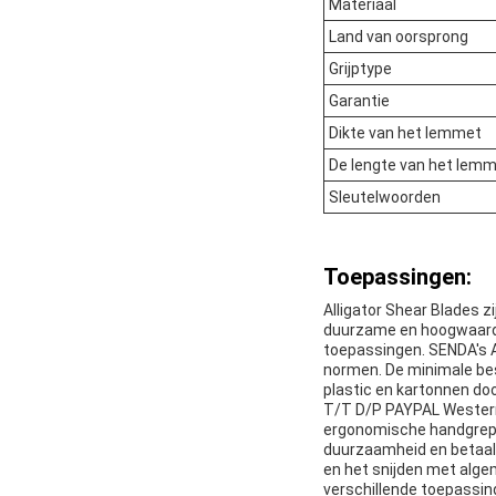
Materiaal
Land van oorsprong
Grijptype
Garantie
Dikte van het lemmet
De lengte van het lem
Sleutelwoorden
Toepassingen:
Alligator Shear Blades z
duurzame en hoogwaardige
toepassingen. SENDA's A
normen. De minimale bes
plastic en kartonnen doo
T/T D/P PAYPAL Western 
ergonomische handgrepen
duurzaamheid en betaalb
en het snijden met alge
verschillende toepassin