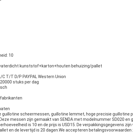
eid: 10
aterdicht kunststof+karton+houten behuizing/pallet
L/C T/T D/P PAYPAL Western Union
 20000 stuks per dag
isch
 fabrikanten
maten
guillotine scheermessen, guillotine lemmet, hoge precisie guillotine
.Deze messen zijn gemaakt van SENDA met modelnummer SD020 en ge
rhoeveelheid is 10 en de prijs is USD15. De verpakkingsgegevens zijn 
pallet en de levertijd is 20 dagen.We accepteren betalingsvoorwaarden