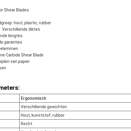
or Shear Blades
greep: hout, plastic, rubber
 Verschillende diktes
ende lengtes
de garanties
inelemmen
ine Carbide Shear Blade
ijden van papier
sen
meters:
Ergonomisch
Verschillende gewichten
Hout, kunststof, rubber
Recht.