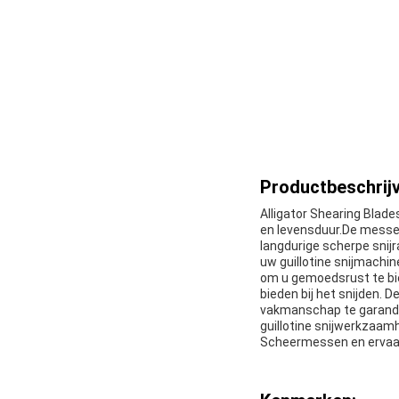
Productbeschrijv
Alligator Shearing Blade
en levensduur.De messe
langdurige scherpe snijr
uw guillotine snijmachin
om u gemoedsrust te bi
bieden bij het snijden. 
vakmanschap te garand
guillotine snijwerkzaamh
Scheermessen en ervaar 