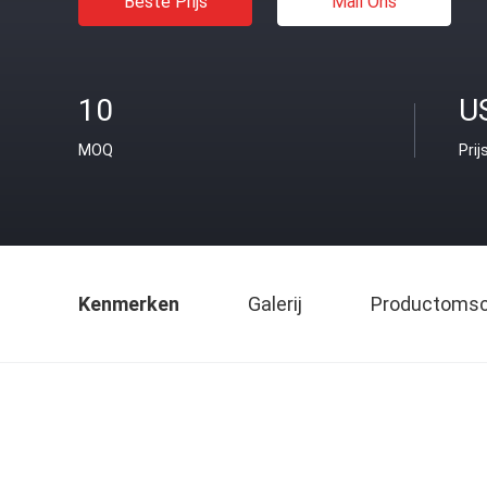
Beste Prijs
Mail Ons
10
U
MOQ
Prij
Kenmerken
Galerij
Productomsch