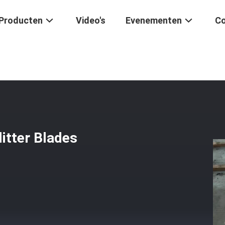
Producten
Video's
Evenementen
Co
heidene Diktes Rotary Slitter Blades Alligator Cutting
itter Blades