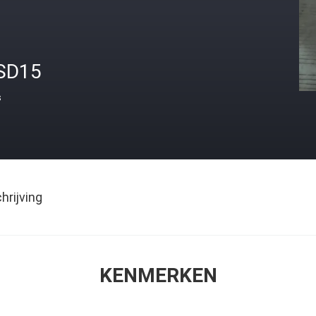
SD15
s
rijving
KENMERKEN