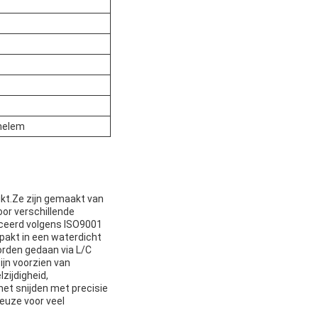
inelem
uikt.Ze zijn gemaakt van
oor verschillende
iceerd volgens ISO9001
pakt in een waterdicht
worden gedaan via L/C
jn voorzien van
zijdigheid,
het snijden met precisie
euze voor veel