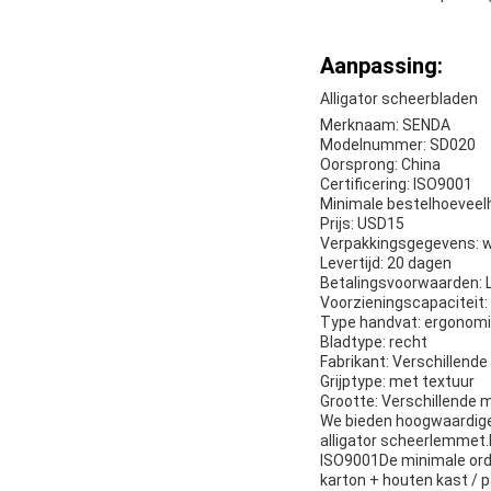
Aanpassing:
Alligator scheerbladen
Merknaam: SENDA
Modelnummer: SD020
Oorsprong: China
Certificering: ISO9001
Minimale bestelhoeveelh
Prijs: USD15
Verpakkingsgegevens: w
Levertijd: 20 dagen
Betalingsvoorwaarden: 
Voorzieningscapaciteit:
Type handvat: ergonom
Bladtype: recht
Fabrikant: Verschillende
Grijptype: met textuur
Grootte: Verschillende 
We bieden hoogwaardige 
alligator scheerlemmet
ISO9001De minimale orde
karton + houten kast / 