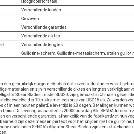
Hoogkoolstofstaal
Verschillende landen
Geweven
Verschillende garanties
Verschillende diktes
met
Verschillende lengtes
Guillotine-scherm, Guillotine-metaalscherm, stalen guillot
ijn een gebruikelijk snijgereedschap dat in veel industrieën wordt gebr
 materialen en zijn in verschillende diktes en lengtes verkrijgbaar v
lligator Shear Blades, model SD020, zijn gemaakt in China en gecertif
telhoeveelheid is 10 stuks met een prijs van USD15 elk.Ze worden ver
s of in een houten palletDe levertijd is 20 dagen. Betalingen kunnen 
Union. De leveringscapaciteit is 20000pcs/dag.Alle SENDA-lemmen zi
 en verschillende garanties, afhankelijk van de fabrikantMet hun veel
aarheid zijn deze messen perfect voor het snijden met de guillotine, 
mene doeleinden.SENDA's Alligator Shear Blades zijn een uitstekende k
gen.