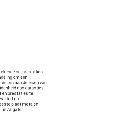
stekende snijprestaties
ndeling om een
edtes om aan de eisen van
eidenheid aan garanties
en prestaties te
aliteit en
este plaat metalen
in Alligator