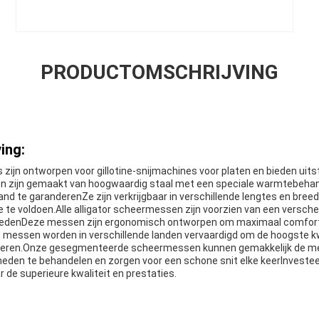
PRODUCTOMSCHRIJVING
ing:
s zijn ontworpen voor gillotine-snijmachines voor platen en bieden uit
n zijn gemaakt van hoogwaardig staal met een speciale warmtebeha
and te garanderenZe zijn verkrijgbaar in verschillende lengtes en bre
e te voldoen.Alle alligator scheermessen zijn voorzien van een versch
edenDeze messen zijn ergonomisch ontworpen om maximaal comfort 
De messen worden in verschillende landen vervaardigd om de hoogste kw
eren.Onze gesegmenteerde scheermessen kunnen gemakkelijk de me
eden te behandelen en zorgen voor een schone snit elke keerInvesteer 
de superieure kwaliteit en prestaties.