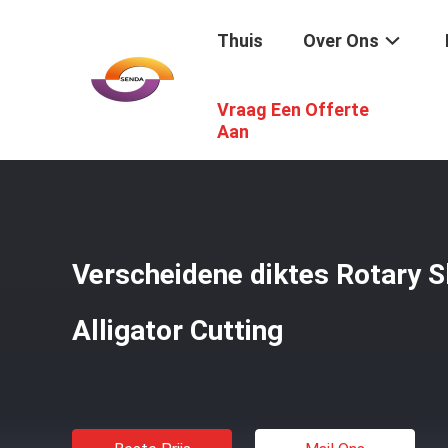
Thuis
Over Ons
Vraag Een Offerte
Thuis
/
Producten
/
Krokodillescheerbeurtbladen
/
Versc
Aan
Verscheidene diktes Rotary Sl
Alligator Cutting