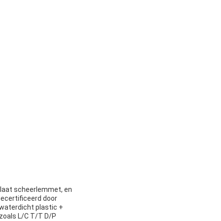
 plaat scheerlemmet, en
certificeerd door
waterdicht plastic +
 zoals L/C T/T D/P