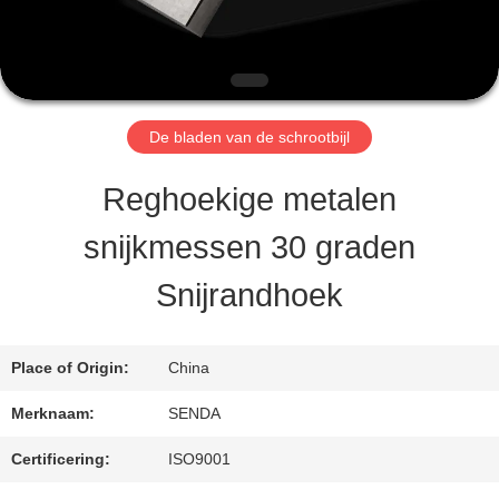
KWALITEITSCONTROLE
De bladen van de schrootbijl
NIEUWS
Reghoekige metalen
GEVALLEN
snijkmessen 30 graden
Snijrandhoek
VRAAG
EEN
Place of Origin:
China
OFFERTE
Merknaam:
SENDA
Certificering:
ISO9001
SITEMAP