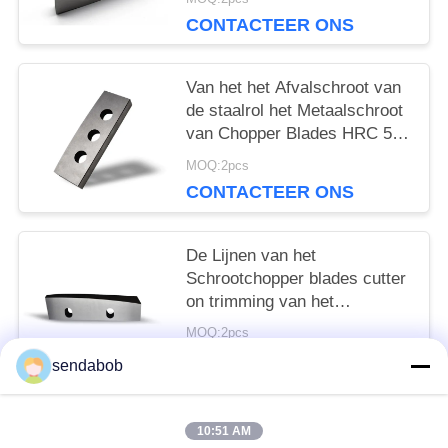
CONTACTEER ONS
Van het het Afvalschroot van
de staalrol het Metaalschroot
van Chopper Blades HRC 55
Recycling
MOQ:2pcs
CONTACTEER ONS
De Lijnen van het
Schrootchopper blades cutter
on trimming van het
bladmetaal
MOQ:2pcs
CONTACTEER ONS
sendabob
10:51 AM
populaire categorieën
Alle