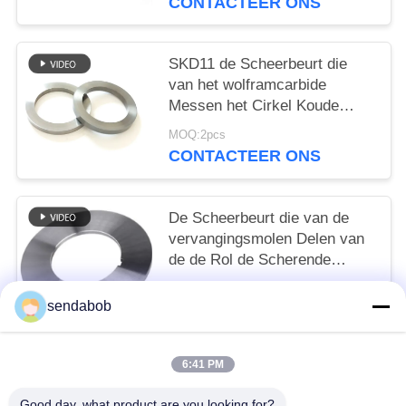
CONTACTEER ONS
SKD11 de Scheerbeurt die
van het wolframcarbide
Messen het Cirkel Koude
Rolling Zij Knippen scheuren
MOQ:2pcs
CONTACTEER ONS
De Scheerbeurt die van de
vervangingsmolen Delen van
de de Rol de Scherende
Machine van het Messen
MOQ:2pcs
Vloeistaal scheuren
sendabob
CONTACTEER ONS
6:41 PM
populaire categorieën
Alle
Good day, what product are you looking for?