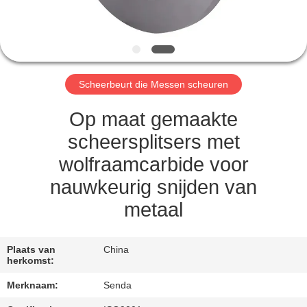
KWALITEITSCONTROLE
NIEUWS
Scheerbeurt die Messen scheuren
GEVALLEN
Op maat gemaakte
VRAAG
scheersplitsers met
EEN
wolfraamcarbide voor
OFFERTE
nauwkeurig snijden van
metaal
SITEMAP
Plaats van
China
PRIVACYBELEID
herkomst:
Merknaam:
Senda