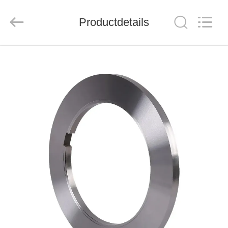
Group
Co.，
Ltd.
Productdetails
All
Rights
Reserved.
HUIS
PRODUCTEN
VIDEO'S
OVER
ONS
FABRIEKSTOCHT