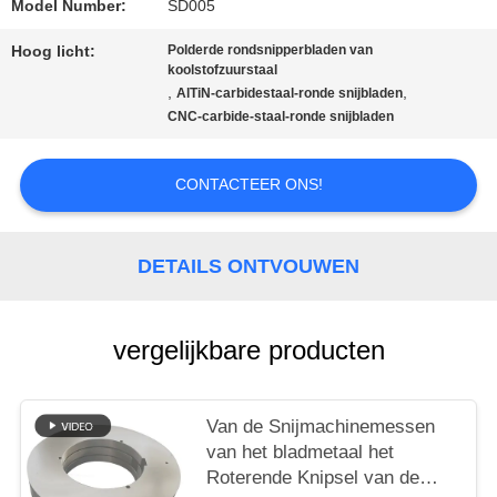
Model Number:
SD005
Hoog licht:
Polderde rondsnipperbladen van
PRIVACYBELEID
koolstofzuurstaal
,
,
AlTiN-carbidestaal-ronde snijbladen
CNC-carbide-staal-ronde snijbladen
CONTACTEER ONS!
DETAILS ONTVOUWEN
vergelijkbare producten
Van de Snijmachinemessen
van het bladmetaal het
Roterende Knipsel van de