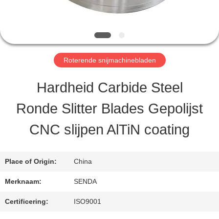
KWALITEITSCONTROLE
Roterende snijmachinebladen
NIEUWS
Hardheid Carbide Steel
GEVALLEN
Ronde Slitter Blades Gepolijst
CNC slijpen AlTiN coating
VRAAG
EEN
Place of Origin:
China
OFFERTE
Merknaam:
SENDA
Certificering:
ISO9001
SITEMAP