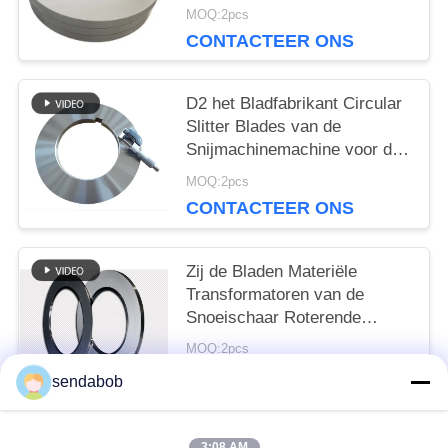
Fabrikantenfor aluminum foil
MOQ:2pcs
CONTACTEER ONS
D2 het Bladfabrikant Circular
Slitter Blades van de
Snijmachinemachine voor de
Lijn van de Blikdeklaag
MOQ:2pcs
CONTACTEER ONS
Zij de Bladen Materiële
Transformatoren van de
Snoeischaar Roterende
Snijmachine Rolling
MOQ:2pcs
CONTACTEER ONS
sendabob
3:08 AM